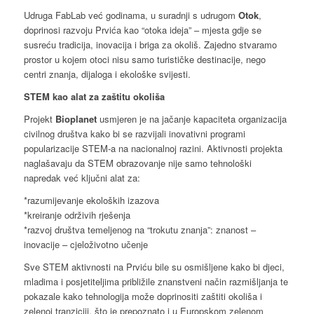
Udruga FabLab već godinama, u suradnji s udrugom
Otok
,
doprinosi razvoju Prvića kao “otoka ideja” – mjesta gdje se
susreću tradicija, inovacija i briga za okoliš. Zajedno stvaramo
prostor u kojem otoci nisu samo turističke destinacije, nego
centri znanja, dijaloga i ekološke svijesti.
STEM kao alat za zaštitu okoliša
Projekt
Bioplanet
usmjeren je na jačanje kapaciteta organizacija
civilnog društva kako bi se razvijali inovativni programi
popularizacije STEM-a na nacionalnoj razini. Aktivnosti projekta
naglašavaju da STEM obrazovanje nije samo tehnološki
napredak već ključni alat za:
*razumijevanje ekoloških izazova
*kreiranje održivih rješenja
*razvoj društva temeljenog na “trokutu znanja”: znanost –
inovacije – cjeloživotno učenje
Sve STEM aktivnosti na Prviću bile su osmišljene kako bi djeci,
mladima i posjetiteljima približile znanstveni način razmišljanja te
pokazale kako tehnologija može doprinositi zaštiti okoliša i
zelenoj tranziciji, što je prepoznato i u Europskom zelenom