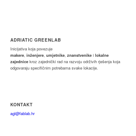
ADRIATIC GREENLAB
Inicijativa koja povezuje
makere
,
inženjere
,
umjetnike
,
znanstvenike
i
lokalne
zajednice
kroz zajednički rad na razvoju održivih rješenja koja
odgovaraju specifičnim potrebama svake lokacije.
KONTAKT
agl@fablab.hr